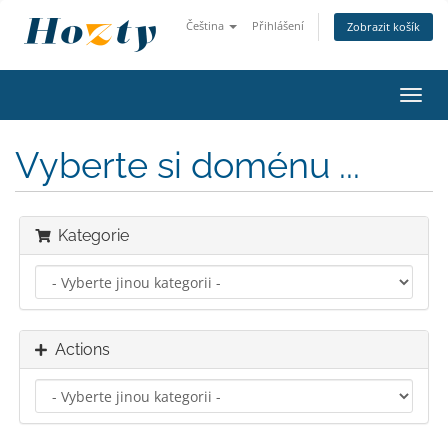
Čeština
Přihlášení
Zobrazit košík
Toggl
navig
Vyberte si doménu ...
Kategorie
Actions